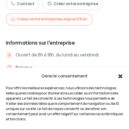
Contact
Créer votre entreprise
Creez votre entreprise aujourd'hui !
Informations sur l'entreprise
Ouvert de 8h à 18h, du lundi au vendredi.
Belvaux
Gérer le consentement
Info@laaws.lu
Pour offrir les meilleures expériences, nous utilisons des technologies
+352 621 144 072
telles que les cookies pour stocker et/ou accéder aux informations des
appareils. Le fait de consentir à ces technologies nous permettra de
traiter des données telles que le comportement de navigation ou les ID
Parlez avec un expert.
uniques sur ce site. Le fait de ne pas consentir ou de retirer son
consentement peut avoir un effet négatif sur certaines caractéristiques
et fonctions.