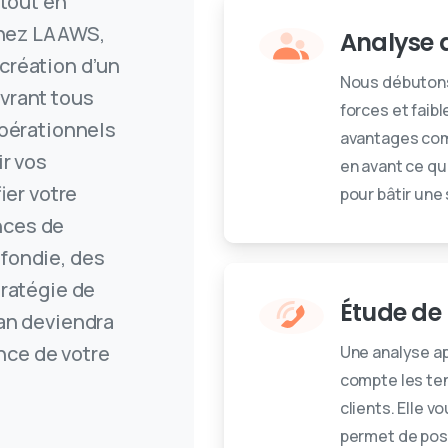
 tout en
 Chez LAAWS,
Analyse d
création d’un
Nous débutons 
vrant tous
forces et faib
opérationnels
avantages comp
ir vos
en avant ce qu
ier votre
pour bâtir une
nces de
fondie, des
tratégie de
Étude de
an deviendra
ance de votre
Une analyse ap
compte les ten
clients. Elle v
permet de posi