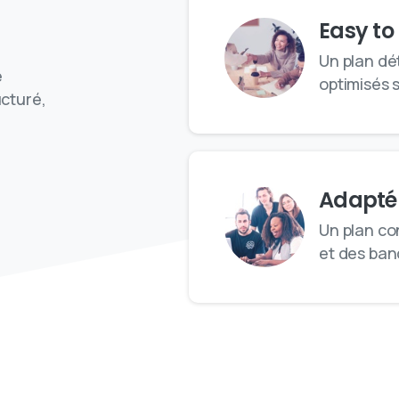
Easy to
Un plan dét
e
optimisés 
ucturé,
Adapté 
Un plan co
et des ba