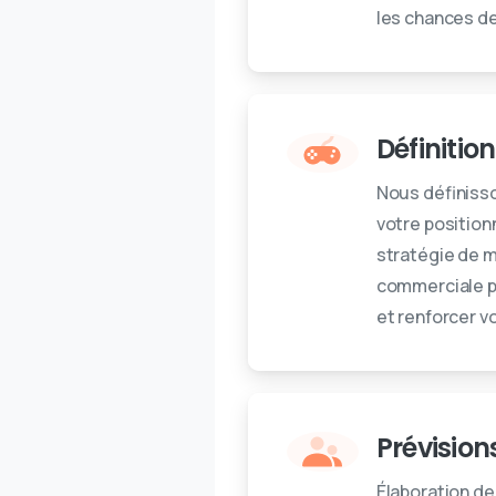
les chances de
Définitio
Nous définisso
votre position
stratégie de 
commerciale po
et renforcer v
Prévision
Élaboration de 