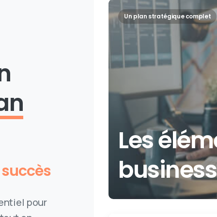
Un plan stratégique complet
n
an
Les élém
business
c succès
entiel pour