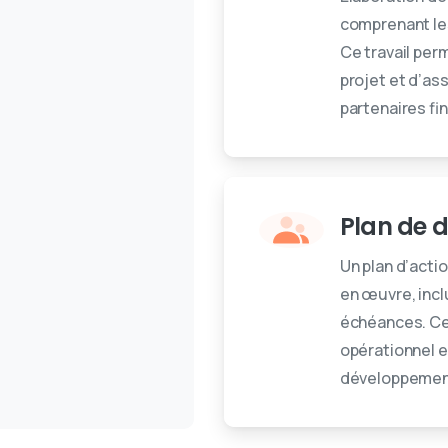
comprenant les
Ce travail perm
projet et d’as
partenaires fi
Plan de 
Un plan d’acti
en œuvre, incl
échéances. Ce
opérationnel e
développement