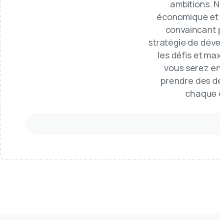
ambitions. 
économique et é
convaincant p
stratégie de déve
les défis et ma
vous serez en
prendre des dé
chaque é