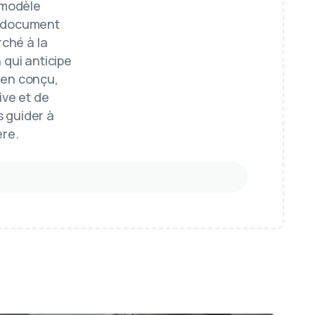
 modèle
n document
rché à la
 qui anticipe
ien conçu,
ive et de
s guider à
ère.